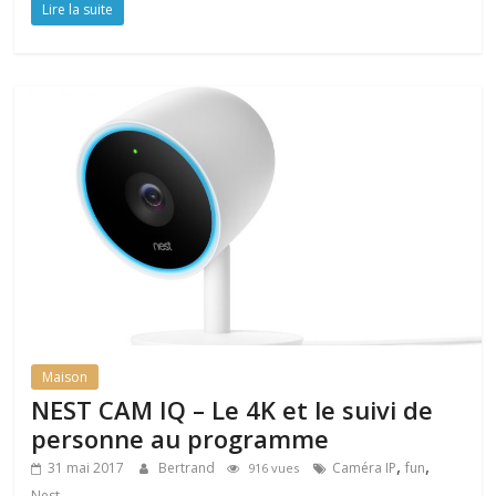
Lire la suite
Maison
NEST CAM IQ – Le 4K et le suivi de
personne au programme
,
,
31 mai 2017
Bertrand
Caméra IP
fun
916 vues
Nest