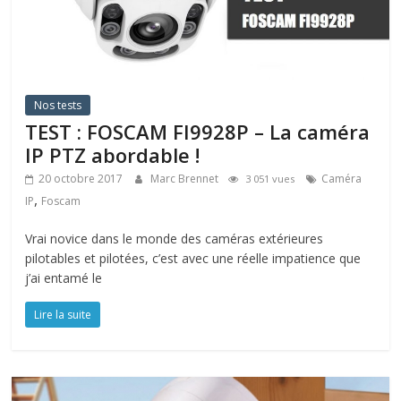
Nos tests
TEST : FOSCAM FI9928P – La caméra
IP PTZ abordable !
20 octobre 2017
Marc Brennet
Caméra
3 051 vues
,
IP
Foscam
Vrai novice dans le monde des caméras extérieures
pilotables et pilotées, c’est avec une réelle impatience que
j’ai entamé le
Lire la suite