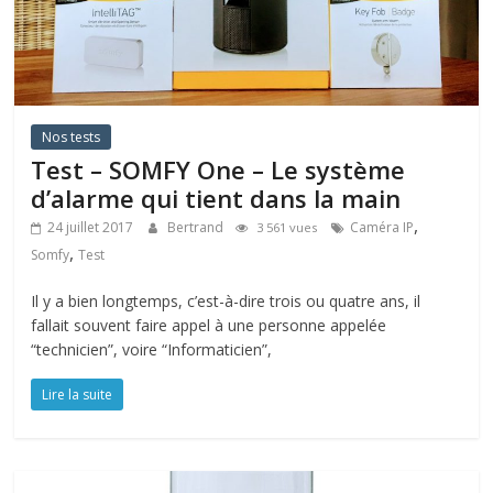
Nos tests
Test – SOMFY One – Le système
d’alarme qui tient dans la main
,
24 juillet 2017
Bertrand
Caméra IP
3 561 vues
,
Somfy
Test
Il y a bien longtemps, c’est-à-dire trois ou quatre ans, il
fallait souvent faire appel à une personne appelée
“technicien”, voire “Informaticien”,
Lire la suite