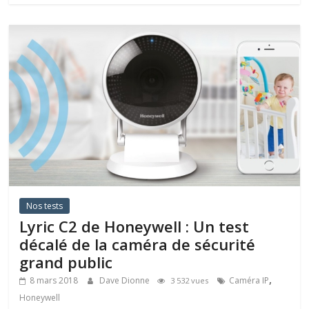
Nos tests
Lyric C2 de Honeywell : Un test
décalé de la caméra de sécurité
grand public
,
8 mars 2018
Dave Dionne
Caméra IP
3 532 vues
Honeywell