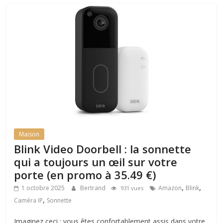
Maison
Blink Video Doorbell : la sonnette
qui a toujours un œil sur votre
porte (en promo à 35.49 €)
,
,
1 octobre 2025
Bertrand
Amazon
Blink
931 vues
,
Caméra IP
Sonnette
Imaginez ceci : vous êtes confortablement assis dans votre