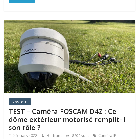
Nos tests
TEST – Caméra FOSCAM D4Z : Ce
dôme extérieur motorisé remplit-il
son rôle ?
,
26 mars 2022
Bertrand
Caméra IP
8 909 vues