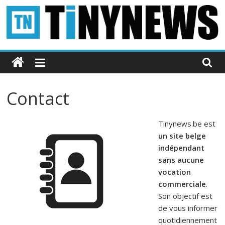
Passer
au
contenu
Tinynews
Le
blog
Contact
belge
connecté
Tinynews.be est
un site belge
indépendant
sans aucune
vocation
commerciale
.
Son objectif est
de vous informer
quotidiennement