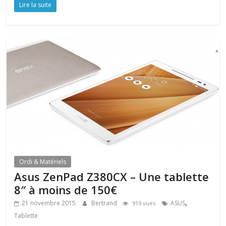
Lire la suite
Ordi & Matériels
Asus ZenPad Z380CX – Une tablette
8″ à moins de 150€
,
21 novembre 2015
Bertrand
ASUS
919 vues
Tablette