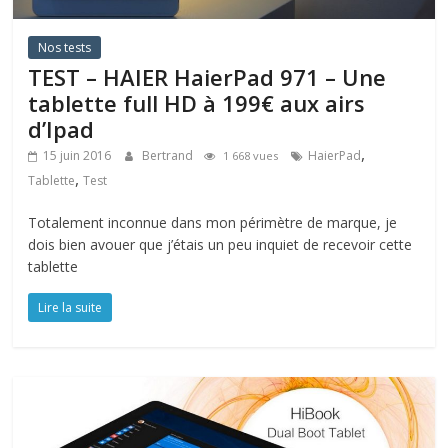
Nos tests
TEST – HAIER HaierPad 971 – Une
tablette full HD à 199€ aux airs
d’Ipad
,
15 juin 2016
Bertrand
HaierPad
1 668 vues
,
Tablette
Test
Totalement inconnue dans mon périmètre de marque, je
dois bien avouer que j’étais un peu inquiet de recevoir cette
tablette
Lire la suite