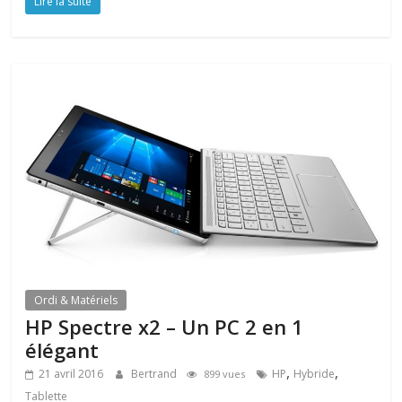
Lire la suite
Ordi & Matériels
HP Spectre x2 – Un PC 2 en 1
élégant
,
,
21 avril 2016
Bertrand
HP
Hybride
899 vues
Tablette