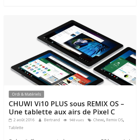
Ordi & Matériels
CHUWI Vi10 PLUS sous REMIX OS –
Une tablette aux airs de Pixel C
,
,
2 août 2016
Bertrand
Chewi
Remix OS
948 vues
Tablette