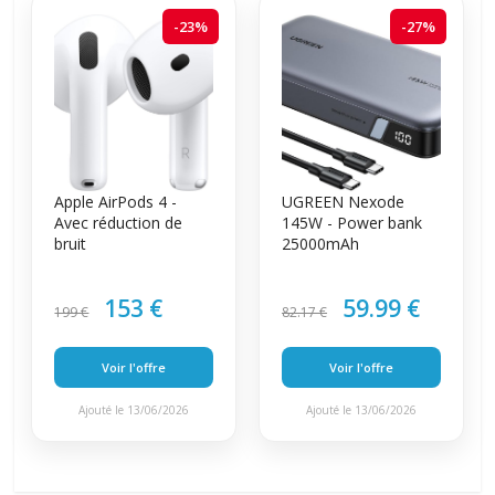
-23%
-27%
Apple AirPods 4 -
UGREEN Nexode
Avec réduction de
145W - Power bank
bruit
25000mAh
153 €
59.99 €
199 €
82.17 €
Voir l'offre
Voir l'offre
Ajouté le 13/06/2026
Ajouté le 13/06/2026