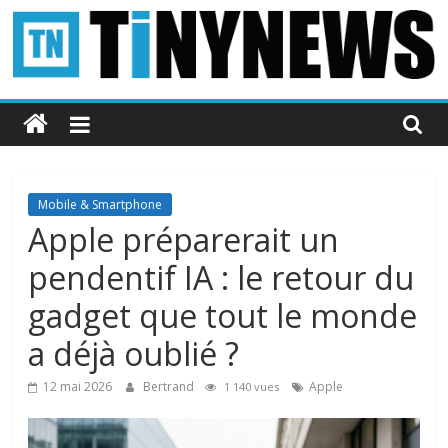
Passer
au
contenu
Tinynews
Le
blog
belge
Mobile & Smartphone
connecté
Apple préparerait un
pendentif IA : le retour du
gadget que tout le monde
a déjà oublié ?
12 mai 2026
Bertrand
Apple
1 140 vues