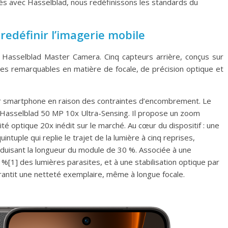
pés avec Hasselblad, nous redéfinissons les standards du
edéfinir l’imagerie mobile
 Hasselblad Master Camera. Cinq capteurs arrière, conçus sur
ces remarquables en matière de focale, de précision optique et
r smartphone en raison des contraintes d’encombrement. Le
if Hasselblad 50 MP 10x Ultra-Sensing. Il propose un zoom
é optique 20x inédit sur le marché. Au cœur du dispositif : une
ntuple qui replie le trajet de la lumière à cinq reprises,
éduisant la longueur du module de 30 %. Associée à une
 %[1] des lumières parasites, et à une stabilisation optique par
rantit une netteté exemplaire, même à longue focale.