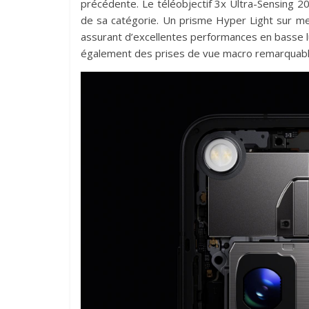
précédente. Le téléobjectif 3x Ultra-Sensing 2
de sa catégorie. Un prisme Hyper Light sur me
assurant d’excellentes performances en basse 
également des prises de vue macro remarquabl