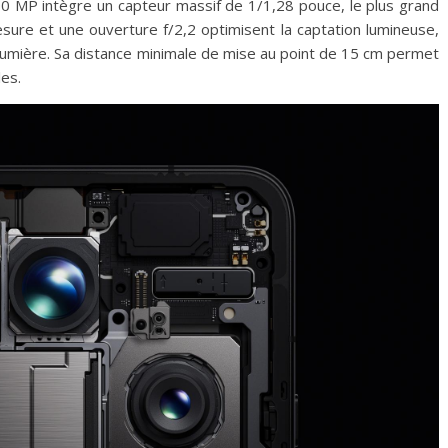
00 MP intègre un capteur massif de 1/1,28 pouce, le plus grand
sure et une ouverture f/2,2 optimisent la captation lumineuse,
lumière. Sa distance minimale de mise au point de 15 cm permet
es.