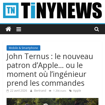
Passer
au
contenu
Tinynews
Le
blog
belge
Mobile & Smartphone
connecté
John Ternus : le nouveau
patron d’Apple… ou le
moment où l’ingénieur
prend les commandes
22 avril 2026
Bertrand
Apple
1 256 vues