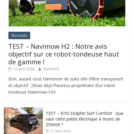
Nos tests
TEST – Navimow H2 : Notre avis
objectif sur ce robot-tondeuse haut
de gamme !
12 avril 2026
Bertrand
Bon, autant vous l’annoncer de suite afin d’être transparent
et objectif : J’étais déjà l’heureux propriétaire d’un robot-
tondeuse Navimow i105
TEST – BYD Dolphin Surf Comfort : Que
vaut cette petite électrique à moins de
25000€ ?
27 mars 2026