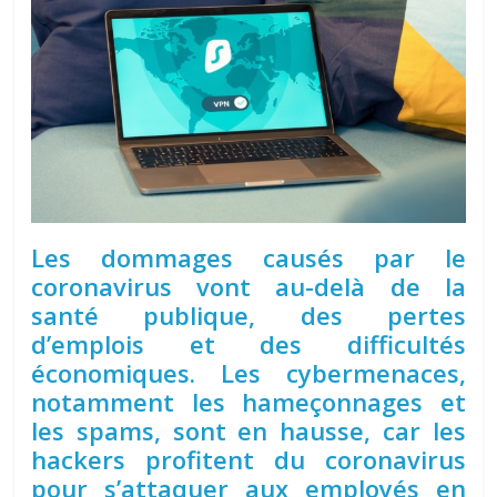
Les dommages causés par le
coronavirus vont au-delà de la
santé publique, des pertes
d’emplois et des difficultés
économiques. Les cybermenaces,
notamment les hameçonnages et
les spams, sont en hausse, car les
hackers profitent du coronavirus
pour s’attaquer aux employés en