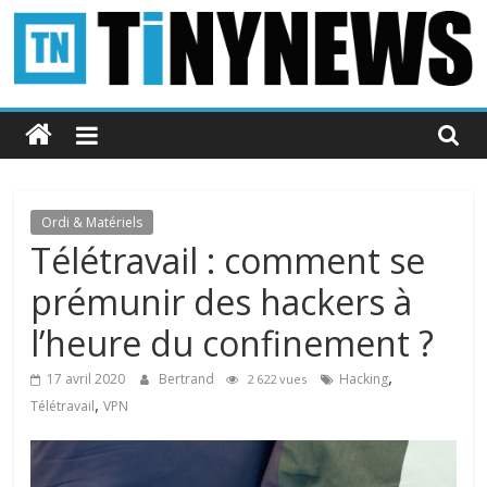
Passer
au
contenu
Tinynews
Le
blog
belge
Ordi & Matériels
connecté
Télétravail : comment se
prémunir des hackers à
l’heure du confinement ?
,
17 avril 2020
Bertrand
Hacking
2 622 vues
,
Télétravail
VPN