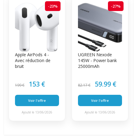
-23%
-27%
Apple AirPods 4 -
UGREEN Nexode
Avec réduction de
145W - Power bank
bruit
25000mAh
153 €
59.99 €
199 €
82.17 €
Voir l'offre
Voir l'offre
Ajouté le 13/06/2026
Ajouté le 13/06/2026