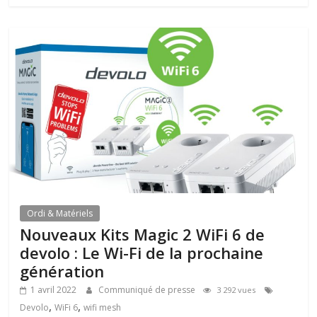
Ordi & Matériels
Nouveaux Kits Magic 2 WiFi 6 de
devolo : Le Wi-Fi de la prochaine
génération
1 avril 2022
Communiqué de presse
3 292 vues
,
,
Devolo
WiFi 6
wifi mesh