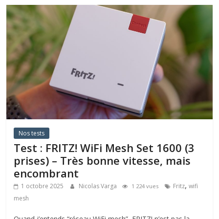
Nos tests
Test : FRITZ! WiFi Mesh Set 1600 (3
prises) – Très bonne vitesse, mais
encombrant
,
1 octobre 2025
Nicolas Varga
Fritz
wifi
1 224 vues
mesh
Quand j’entends “réseau WiFi mesh”, FRITZ! n’est pas la