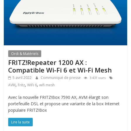
Ordi & Matériels
FRITZ!Repeater 1200 AX :
Compatible Wi-Fi 6 et Wi-Fi Mesh
5 avril 2022
Communiqué de presse
3 431 vues
,
,
,
AVM
Fritz
WiFi 6
wifi mesh
Avec la nouvelle FRITZ!Box 7590 AX, AVM élargit son
portefeuille DSL et propose une variante de la box Internet
populaire FRITZ!Box
Lire la suite