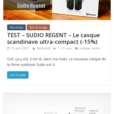
Nos tests
Son & Image
TEST – SUDIO REGENT – Le casque
scandinave ultra-compact (-15%)
,
12 avril 2017
Bertrand
casque
sudio
1 177 vues
Ouf, ça y est, il est là, dans ma main. Le nouveau casque de
la firme suédoise Sudio est à
Lire la suite