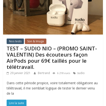
Nos tests
Son & Image
TEST – SUDIO NIO – (PROMO SAINT-
VALENTIN) Des écouteurs façon
AirPods pour 69€ taillés pour le
télétravail.
29 janvier 2021
Bertrand
sudio
6 218 vues
Dans cette période propice, voire totalement obligatoire au
télétravail, il me semblait logique de tester le dernier venu
de la
Lire la suite