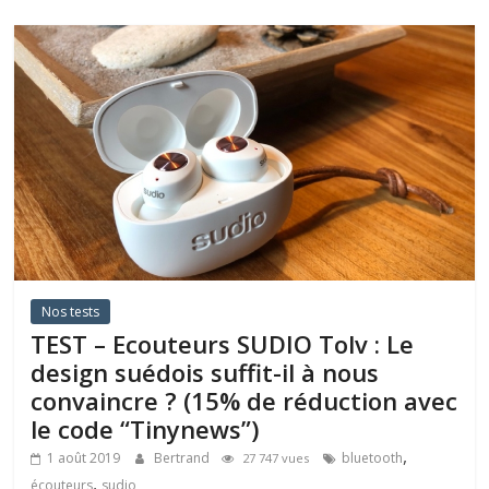
Nos tests
TEST – Ecouteurs SUDIO Tolv : Le
design suédois suffit-il à nous
convaincre ? (15% de réduction avec
le code “Tinynews”)
,
1 août 2019
Bertrand
bluetooth
27 747 vues
,
écouteurs
sudio