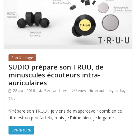
Son & Image
SUDIO prépare son TRUU, de
minuscules écouteurs intra-
auriculaires
,
,
28 avril 2016
Bertrand
écouteurs
sudio
1 253 vues
truu
“Prépare son TRUU”, je viens de m’apercevoir combien ce
titre est un peu farfelu, mais je l’aime bien, je le garde.
Lire la suite