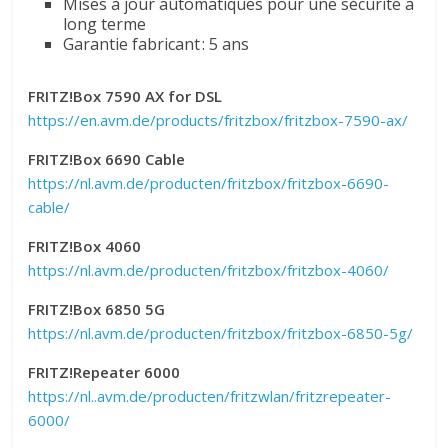
Mises à jour automatiques pour une sécurité à
long terme
Garantie fabricant : 5 ans
FRITZ!Box 7590 AX for DSL
https://en.avm.de/products/
fritzbox/fritzbox-7590-ax/
FRITZ!Box 6690 Cable
https://nl.avm.de/producten/
fritzbox/fritzbox-6690-
cable/
FRITZ!Box 4060
https://nl.avm.de/producten/
fritzbox/fritzbox-4060/
FRITZ!Box 6850 5G
https://nl.avm.de/producten/
fritzbox/fritzbox-6850-5g/
FRITZ!Repeater 6000
https://nl..avm.de/producten/
fritzwlan/fritzrepeater-
6000/