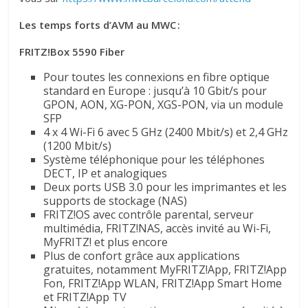
Les temps forts d’AVM au MWC :
FRITZ!Box 5590 Fiber
Pour toutes les connexions en fibre optique
standard en Europe : jusqu’à 10 Gbit/s pour
GPON, AON, XG-PON, XGS-PON, via un module
SFP
4 x 4 Wi-Fi 6 avec 5 GHz (2400 Mbit/s) et 2,4 GHz
(1200 Mbit/s)
Système téléphonique pour les téléphones
DECT, IP et analogiques
Deux ports USB 3.0 pour les imprimantes et les
supports de stockage (NAS)
FRITZ!OS avec contrôle parental, serveur
multimédia, FRITZ!NAS, accès invité au Wi-Fi,
MyFRITZ! et plus encore
Plus de confort grâce aux applications
gratuites, notamment MyFRITZ!App, FRITZ!App
Fon, FRITZ!App WLAN, FRITZ!App Smart Home
et FRITZ!App TV