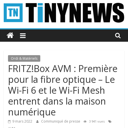
Passer
au
contenu
Tinynews
Le
blog
belge
Ordi & Matériels
connecté
FRITZ!Box AVM : Première
pour la fibre optique – Le
Wi-Fi 6 et le Wi-Fi Mesh
entrent dans la maison
numérique
9 mars 2022
Communiqué de presse
3 941 vues