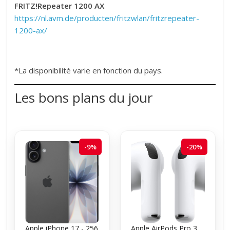
FRITZ!Repeater 1200 AX
https://nl.avm.de/producten/
fritzwlan/fritzrepeater-
1200-
ax/
*La disponibilité varie en fonction du pays.
Les bons plans du jour
-9%
-20%
Apple iPhone 17 - 256
Apple AirPods Pro 3