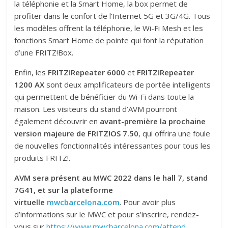
la téléphonie et la Smart Home, la box permet de
profiter dans le confort de l’Internet 5G et 3G/4G. Tous
les modèles offrent la téléphonie, le Wi-Fi Mesh et les
fonctions Smart Home de pointe qui font la réputation
d’une FRITZ!Box.
Enfin, les
FRITZ!Repeater 6000
et
FRITZ!Repeater
1200 AX
sont deux amplificateurs de portée intelligents
qui permettent de bénéficier du Wi-Fi dans toute la
maison. Les visiteurs du stand d’AVM pourront
également découvrir en
avant-première la prochaine
version majeure de FRITZ!OS 7.50
, qui offrira une foule
de nouvelles fonctionnalités intéressantes pour tous les
produits FRITZ!.
AVM sera présent au MWC 2022 dans le hall 7, stand
7G41, et sur la plateforme
virtuelle
mwcbarcelona.com
. Pour avoir plus
d’informations sur le MWC et pour s’inscrire, rendez-
vous sur
https://www.mwcbarcelona.com/
attend