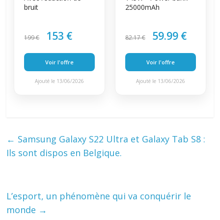
bruit
25000mAh
153 €
59.99 €
199 €
82.17 €
Voir l'offre
Voir l'offre
Ajouté le 13/06/2026
Ajouté le 13/06/2026
←
Samsung Galaxy S22 Ultra et Galaxy Tab S8 :
Ils sont dispos en Belgique.
L’esport, un phénomène qui va conquérir le
monde
→