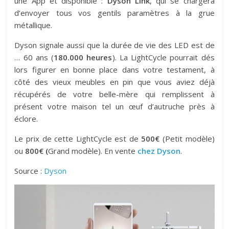
une App et disponible :
Dyson Link
, qui se chargera
d’envoyer tous vos gentils paramètres à la grue
métallique.
Dyson signale aussi que la durée de vie des LED est de
… 60 ans (
180.000 heures
). La LightCycle pourrait dés
lors figurer en bonne place dans votre testament, à
côté des vieux meubles en pin que vous aviez déjà
récupérés de votre belle-mère qui remplissent à
présent votre maison tel un œuf d’autruche près à
éclore.
Le prix de cette LightCycle est de
500€
(Petit modèle)
ou
800€ (
Grand modèle). En vente
chez Dyson
.
Source :
Dyson