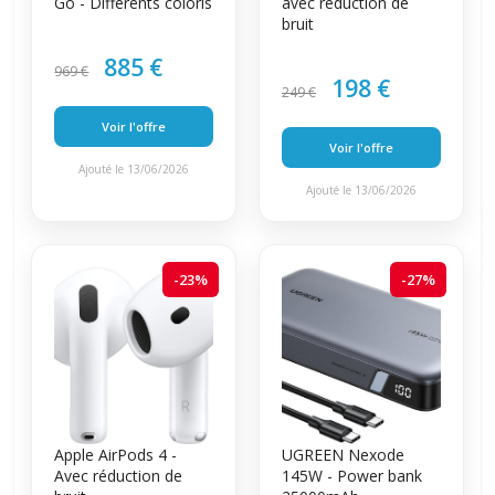
Go - Différents coloris
avec réduction de
bruit
885 €
969 €
198 €
249 €
Voir l'offre
Voir l'offre
Ajouté le 13/06/2026
Ajouté le 13/06/2026
-23%
-27%
Apple AirPods 4 -
UGREEN Nexode
Avec réduction de
145W - Power bank