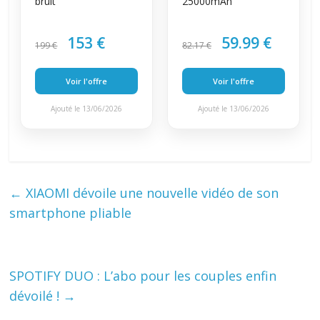
bruit
25000mAh
153 €
59.99 €
199 €
82.17 €
Voir l'offre
Voir l'offre
Ajouté le 13/06/2026
Ajouté le 13/06/2026
←
XIAOMI dévoile une nouvelle vidéo de son
smartphone pliable
SPOTIFY DUO : L’abo pour les couples enfin
dévoilé !
→