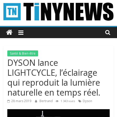
Passer
au
contenu
Tinynews
Le
blog
belge
Santé & Bien-être
connecté
DYSON lance
LIGHTCYCLE, l’éclairage
qui reproduit la lumière
naturelle en temps réel.
28 mars 2019
Bertrand
Dyson
1 343 vues