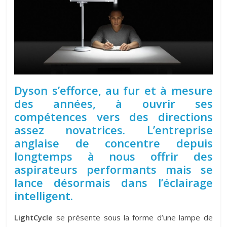
Dyson s’efforce, au fur et à mesure
des années, à ouvrir ses
compétences vers des directions
assez novatrices. L’entreprise
anglaise de concentre depuis
longtemps à nous offrir des
aspirateurs performants mais se
lance désormais dans l’éclairage
intelligent.
LightCycle
se présente sous la forme d’une lampe de