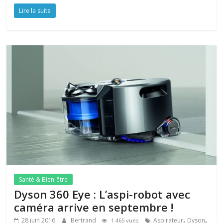
Lire la suite
Santé & Bien-être
Dyson 360 Eye : L’aspi-robot avec
caméra arrive en septembre !
,
,
28 juin 2016
Bertrand
Aspirateur
Dyson
1 465 vues