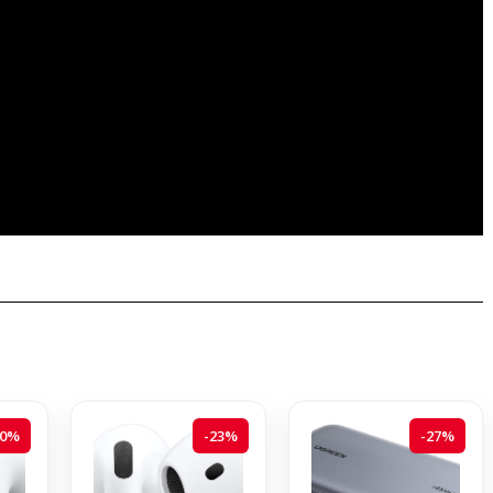
20%
-23%
-27%