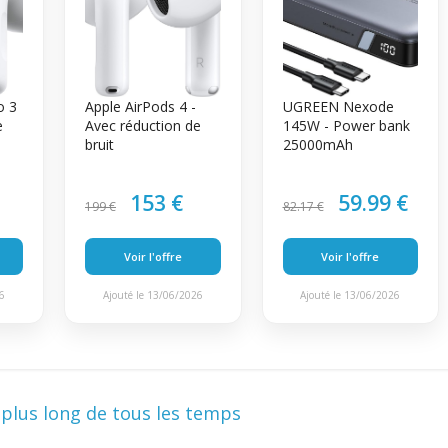
o 3
Apple AirPods 4 -
UGREEN Nexode
e
Avec réduction de
145W - Power bank
bruit
25000mAh
153 €
59.99 €
199 €
82.17 €
Voir l'offre
Voir l'offre
26
Ajouté le 13/06/2026
Ajouté le 13/06/2026
plus long de tous les temps