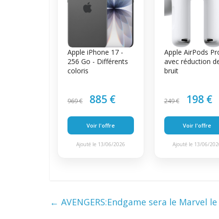
Apple iPhone 17 -
Apple AirPods Pr
256 Go - Différents
avec réduction d
coloris
bruit
885 €
198 €
969 €
249 €
Voir l'offre
Voir l'offre
Ajouté le 13/06/2026
Ajouté le 13/06/20
←
AVENGERS:Endgame sera le Marvel le 