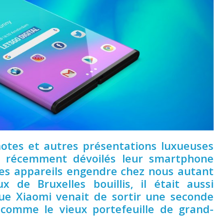
notes et autres présentations luxueuses
 récemment dévoilés leur smartphone
 ces appareils engendre chez nous autant
x de Bruxelles bouillis, il était aussi
ue Xiaomi venait de sortir une seconde
 comme le vieux portefeuille de grand-