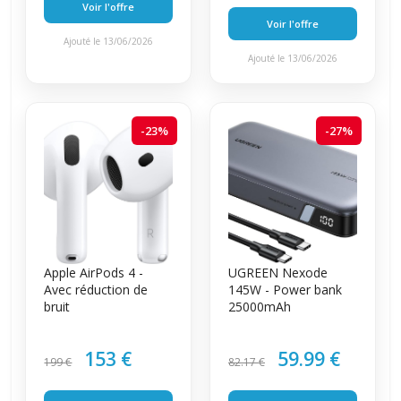
Voir l'offre
Voir l'offre
Ajouté le 13/06/2026
Ajouté le 13/06/2026
-23%
-27%
Apple AirPods 4 -
UGREEN Nexode
Avec réduction de
145W - Power bank
bruit
25000mAh
153 €
59.99 €
199 €
82.17 €