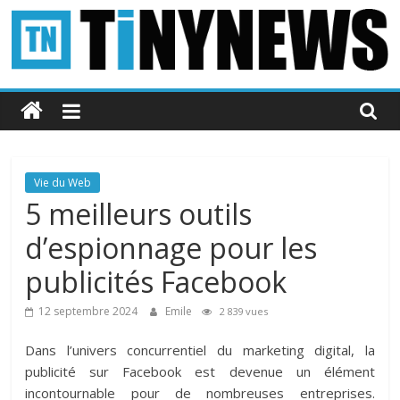
Passer
au
contenu
Tinynews
Le
blog
belge
Vie du Web
connecté
5 meilleurs outils
d’espionnage pour les
publicités Facebook
12 septembre 2024
Emile
2 839 vues
Dans l’univers concurrentiel du marketing digital, la
publicité sur Facebook est devenue un élément
incontournable pour de nombreuses entreprises.