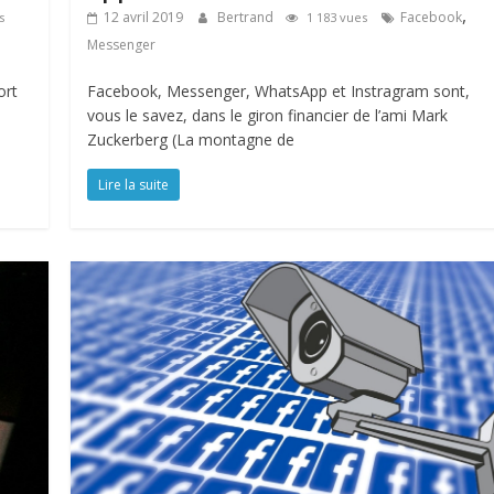
,
12 avril 2019
Bertrand
Facebook
s
1 183 vues
Messenger
ort
Facebook, Messenger, WhatsApp et Instragram sont,
vous le savez, dans le giron financier de l’ami Mark
Zuckerberg (La montagne de
Lire la suite