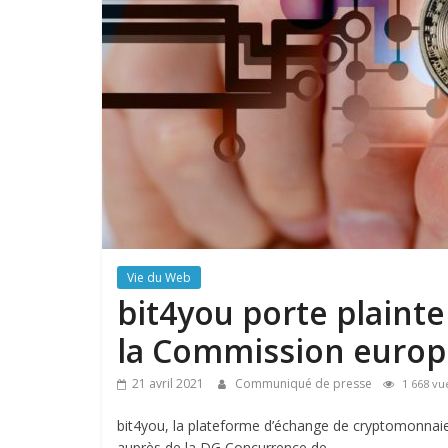
Vie du Web
bit4you porte plaint
la Commission europ
21 avril 2021
Communiqué de presse
1 668 vu
bit4you, la plateforme d’échange de cryptomonnaie
auprès de la DG Concurrence de