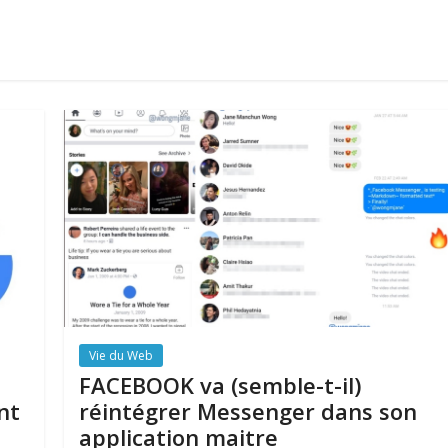
Vie du Web
FACEBOOK va (semble-t-il)
nt
réintégrer Messenger dans son
application maitre