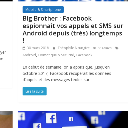
Mobile & Smartphone
Big Brother : Facebook
espionnait vos appels et SMS sur
Android depuis (très) longtemps
!
30 mars 2018
Théophile Nzungize
914 vues
uyer
,
,
Android
Domotique & Sécurité
Facebook
ne
En début de semaine, on a appris que, jusqu’en
octobre 2017, Facebook récupérait les données
d’appels et des messages textes sur
Lire la suite