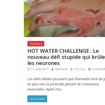
Humeurs
HOT WATER CHALLENGE : Le
nouveau défi stupide qui brûle
les neurones
11 août 2017
Bertrand
Faceboo
876 vues
Les défis débiles prouvent que l’humanité tend de p
en plus vers la profonde pénurie de connexions
neuronales. Après l’Ice
Lire la suite