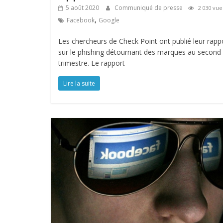
5 août 2020
Communiqué de presse
2 030 vue
,
Facebook
Google
Les chercheurs de Check Point ont publié leur rapp
sur le phishing détournant des marques au second
trimestre. Le rapport
Lire la suite