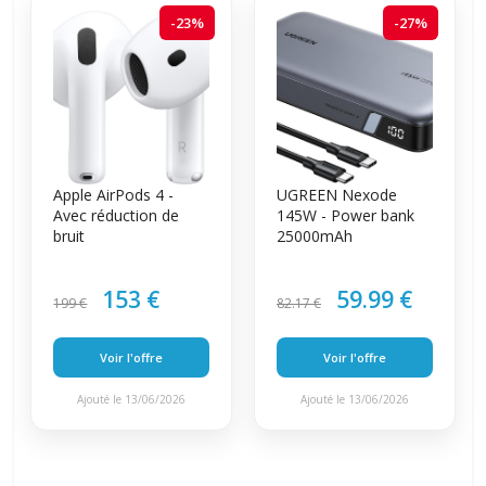
-23%
-27%
Apple AirPods 4 -
UGREEN Nexode
Avec réduction de
145W - Power bank
bruit
25000mAh
153 €
59.99 €
199 €
82.17 €
Voir l'offre
Voir l'offre
Ajouté le 13/06/2026
Ajouté le 13/06/2026