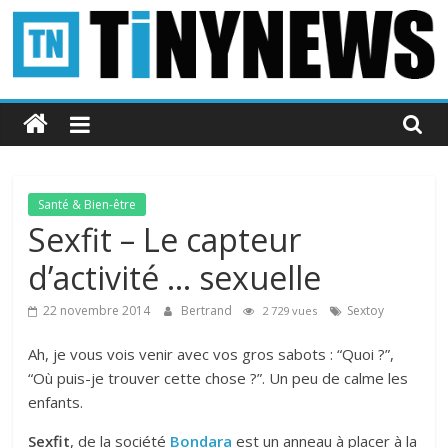
Passer
au
contenu
Tinynews
Le
blog
belge
Santé & Bien-être
connecté
Sexfit – Le capteur
d’activité … sexuelle
22 novembre 2014
Bertrand
Sextoy
2 729 vues
Ah, je vous vois venir avec vos gros sabots : “Quoi ?”,
“Où puis-je trouver cette chose ?”. Un peu de calme les
enfants.
Sexfit
, de la société
Bondara
est un anneau à placer à la