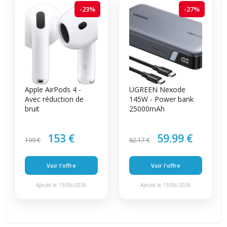
-23%
-27%
Apple AirPods 4 -
UGREEN Nexode
Avec réduction de
145W - Power bank
bruit
25000mAh
153 €
59.99 €
199 €
82.17 €
Voir l'offre
Voir l'offre
Ajouté le 13/06/2026
Ajouté le 13/06/2026