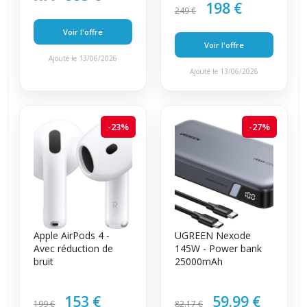
198 €
249 €
Voir l'offre
Voir l'offre
Ajouté le 13/06/2026
Ajouté le 13/06/2026
-23%
-27%
Apple AirPods 4 -
UGREEN Nexode
Avec réduction de
145W - Power bank
bruit
25000mAh
153 €
59.99 €
199 €
82.17 €