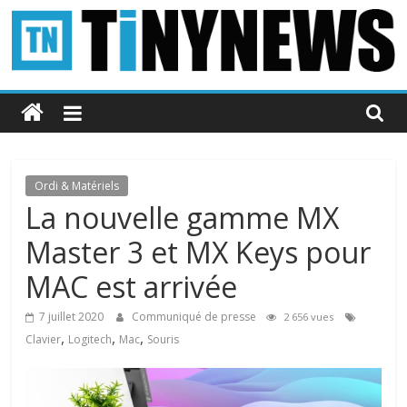
Passer
au
contenu
Tinynews
Le
blog
belge
Ordi & Matériels
connecté
La nouvelle gamme MX
Master 3 et MX Keys pour
MAC est arrivée
7 juillet 2020
Communiqué de presse
2 656 vues
,
,
,
Clavier
Logitech
Mac
Souris