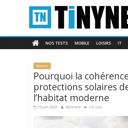
Passer
Tinynews
au
contenu
Le
blog
belge
NOS TESTS
MOBILE
LOISIRS
IT
connecté
Maison
Pourquoi la cohérence
protections solaires d
l’habitat moderne
16 juin 2026
Bertrand
537 vues