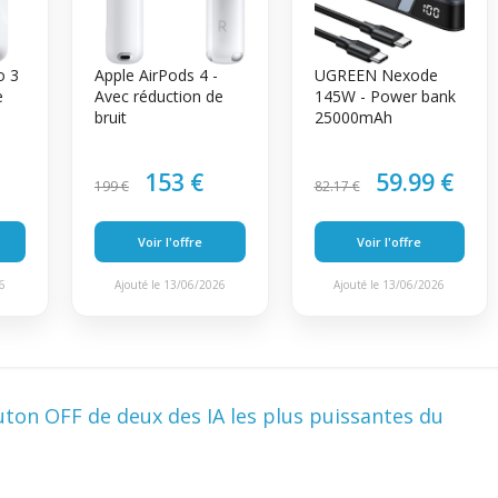
o 3
Apple AirPods 4 -
UGREEN Nexode
e
Avec réduction de
145W - Power bank
bruit
25000mAh
153 €
59.99 €
199 €
82.17 €
Voir l'offre
Voir l'offre
26
Ajouté le 13/06/2026
Ajouté le 13/06/2026
ton OFF de deux des IA les plus puissantes du