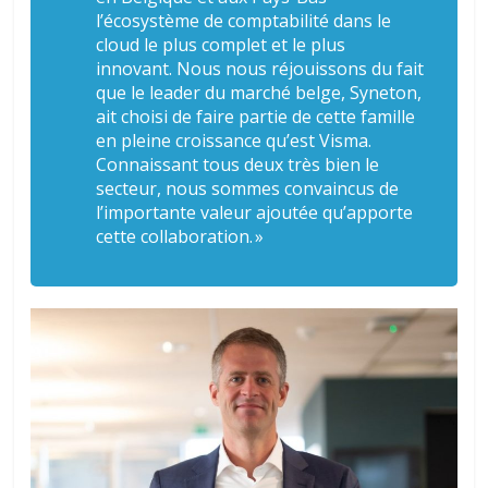
l’écosystème de comptabilité dans le
cloud le plus complet et le plus
innovant. Nous nous réjouissons du fait
que le leader du marché belge, Syneton,
ait choisi de faire partie de cette famille
en pleine croissance qu’est Visma.
Connaissant tous deux très bien le
secteur, nous sommes convaincus de
l’importante valeur ajoutée qu’apporte
cette collaboration. »