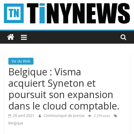
Passer
au
contenu
Tinynews
Le
blog
belge
Vie du Web
connecté
Belgique : Visma
acquiert Syneton et
poursuit son expansion
dans le cloud comptable.
28 avril 2021
Communiqué de presse
2 279 vues
Belgique