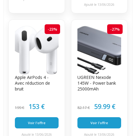
Ajouté le 13/06/2026
-23%
-27%
Apple AirPods 4 -
UGREEN Nexode
Avec réduction de
145W - Power bank
bruit
25000mAh
153 €
59.99 €
199 €
82.17 €
Voir l'offre
Voir l'offre
Ajouté le 13/06/2026
Ajouté le 13/06/2026