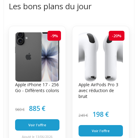
Les bons plans du jour
-9%
-20%
Apple iPhone 17 - 256
Apple AirPods Pro 3
Go - Différents coloris
avec réduction de
bruit
885 €
969 €
198 €
249 €
Voir l'offre
Voir l'offre
Ajouté le 13/06/2026