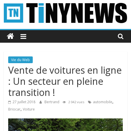
Passer
au
contenu
Tinynews
Le
blog
belge
Vie du Web
connecté
Vente de voitures en ligne
: Un secteur en pleine
transition !
,
27 juillet 2018
Bertrand
automobile
2 042 vues
,
Briocar
Voiture