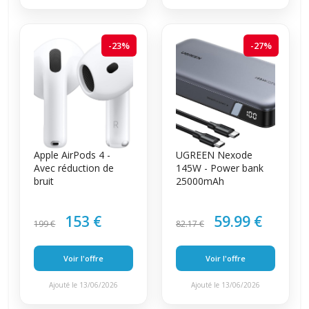
-23%
-27%
Apple AirPods 4 -
UGREEN Nexode
Avec réduction de
145W - Power bank
bruit
25000mAh
153 €
59.99 €
199 €
82.17 €
Voir l'offre
Voir l'offre
Ajouté le 13/06/2026
Ajouté le 13/06/2026