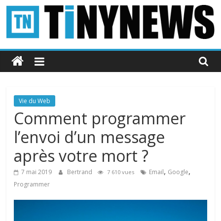
Passer
au
contenu
Tinynews
Le
blog
belge
Vie du Web
connecté
Comment programmer
l’envoi d’un message
après votre mort ?
,
,
7 mai 2019
Bertrand
Email
Google
7 610 vues
Programmer