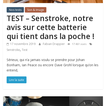
Nos tests
Son & Image
TEST – Senstroke, notre
avis sur cette batterie
qui tient dans la poche !
17 novembre 2019
Fabian Drappier
17 461 vues
,
Senstroke
Test
Sérieux, qui n’a jamais voulu se prendre pour Johan
Bonham, Ian Peace ou encore Dave Grohl lorsque qu’on les
entend,
Lire la suite