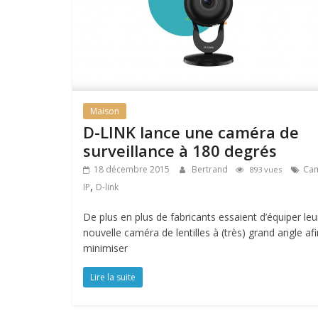
Maison
D-LINK lance une caméra de
surveillance à 180 degrés
18 décembre 2015
Bertrand
Ca
893 vues
,
IP
D-link
De plus en plus de fabricants essaient d’équiper leu
nouvelle caméra de lentilles à (très) grand angle af
minimiser
Lire la suite