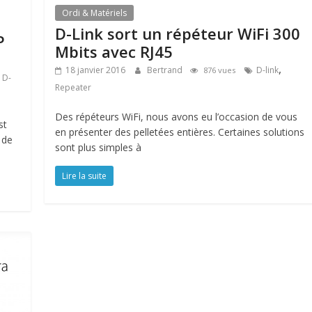
Ordi & Matériels
D-Link sort un répéteur WiFi 300
P
Mbits avec RJ45
,
18 janvier 2016
Bertrand
D-link
876 vues
,
D-
Repeater
Des répéteurs WiFi, nous avons eu l’occasion de vous
st
en présenter des pelletées entières. Certaines solutions
 de
sont plus simples à
Lire la suite