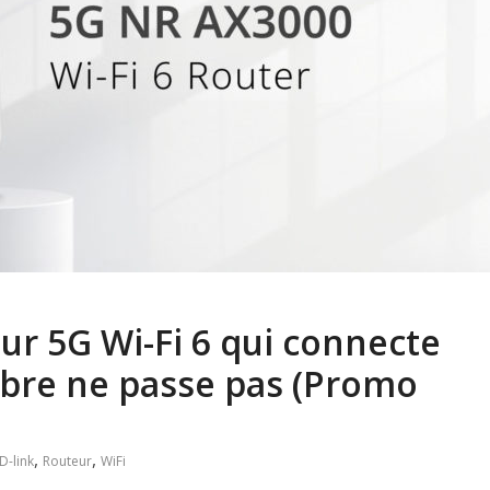
eur 5G Wi-Fi 6 qui connecte
fibre ne passe pas (Promo
,
,
D-link
Routeur
WiFi