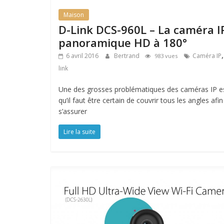
Maison
D-Link DCS-960L – La caméra I
panoramique HD à 180°
6 avril 2016
Bertrand
Caméra IP
983 vues
link
Une des grosses problématiques des caméras IP e
qu’il faut être certain de couvrir tous les angles afin
s’assurer
Lire la suite