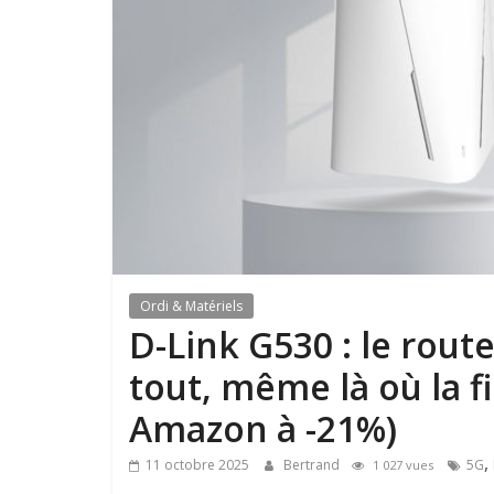
Ordi & Matériels
D-Link G530 : le rout
tout, même là où la 
Amazon à -21%)
,
11 octobre 2025
Bertrand
5G
1 027 vues