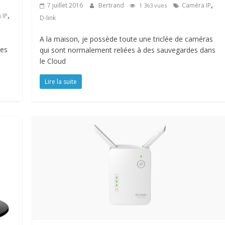
,
7 juillet 2016
Bertrand
Caméra IP
1 363 vues
,
 IP
D-link
A la maison, je possède toute une triclée de caméras
des
qui sont normalement reliées à des sauvegardes dans
le Cloud
Lire la suite