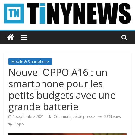
Passer
au
contenu
Tinynews
Le
blog
belge
Mobile & Smartphone
connecté
Nouvel OPPO A16 : un
smartphone pour les
petits budgets avec une
grande batterie
1 septembre 2021
Communiqué de presse
2 874 vues
Oppo