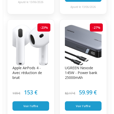
Ajouté le 13/06/2026
Ajouté le 13/06/2026
-23%
-27%
Apple AirPods 4 -
UGREEN Nexode
Avec réduction de
145W - Power bank
bruit
25000mAh
153 €
59.99 €
199 €
82.17 €
Voir l'offre
Voir l'offre