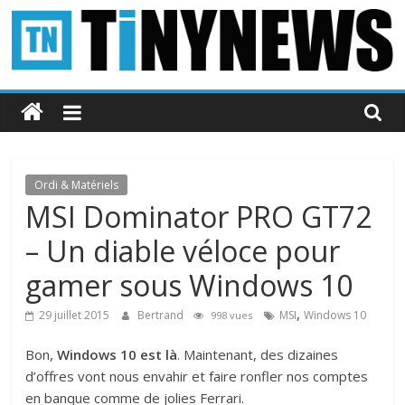
Passer
au
contenu
Tinynews
Le
blog
belge
Ordi & Matériels
connecté
MSI Dominator PRO GT72
– Un diable véloce pour
gamer sous Windows 10
,
29 juillet 2015
Bertrand
MSI
Windows 10
998 vues
Bon,
Windows 10 est là
. Maintenant, des dizaines
d’offres vont nous envahir et faire ronfler nos comptes
en banque comme de jolies Ferrari.