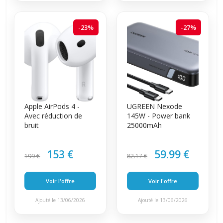
-23%
-27%
Apple AirPods 4 -
UGREEN Nexode
Avec réduction de
145W - Power bank
bruit
25000mAh
153 €
59.99 €
199 €
82.17 €
Voir l'offre
Voir l'offre
Ajouté le 13/06/2026
Ajouté le 13/06/2026