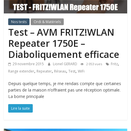
Nos tests
Ordi & Matériels
Test – AVM FRITZ!WLAN
Repeater 1750E –
Diaboliquement efficace
,
29 novembre 2015
Lionel GERARD
Fritz
2 053 vues
,
,
,
,
Range extender
Repeater
Réseau
Test
WiFi
Depuis quelque temps, je me rendais compte que certaines
parties de la maison n’offraient pas une réception optimale.
La borne principale
Lire la suite