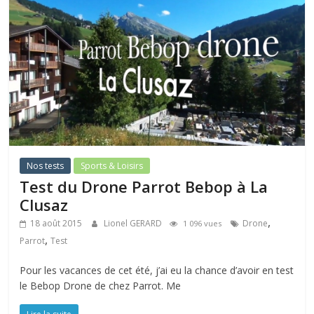
Nos tests
Sports & Loisirs
Test du Drone Parrot Bebop à La
Clusaz
,
18 août 2015
Lionel GERARD
Drone
1 096 vues
,
Parrot
Test
Pour les vacances de cet été, j’ai eu la chance d’avoir en test
le Bebop Drone de chez Parrot. Me