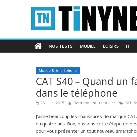
Passer
Tinynews
au
contenu
Le
blog
belge
NOS TESTS
MOBILE
LOISIRS
IT
connecté
Mobile & Smartphone
CAT S40 – Quand un fa
dans le téléphone
,
28 juillet 2015
Bertrand
CAT
S
1 018 vues
J’aime beaucoup les chaussures de marque CAT. El
ou quatre ans. Bon, passons cette étape de des
pour vous présenter un tout nouveau smartphone 