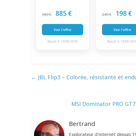
885 €
198 €
969 €
249 €
Voir l'offre
Voir l'offre
Ajouté le 13/06/2026
Ajouté le 13/06/20
←
JBL Flip3 – Colorée, résistante et en
MSI Dominator PRO GT72
Bertrand
Explorateur d'Internet depuis 1