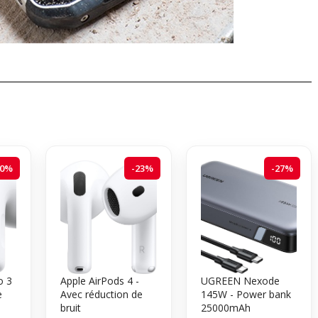
20%
-23%
-27%
o 3
Apple AirPods 4 -
UGREEN Nexode
e
Avec réduction de
145W - Power bank
bruit
25000mAh