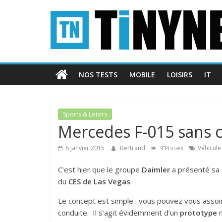
Passer
Tinynews
au
contenu
Le
blog
belge
NOS TESTS
MOBILE
LOISIRS
IT
connecté
Sports & Loisirs
Mercedes F-015 sans c
6 janvier 2015
Bertrand
Véhicule
934 vues
C’est hier que le groupe
Daimler
a présenté sa
du
CES de Las Vegas
.
Le concept est simple : vous pouvez vous assoir 
conduite. Il s’agit évidemment d’un
prototype
m