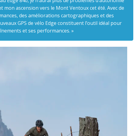
 au Edge 840, je n’aurai plus de problèmes d’autonomie
nt mon ascension vers le Mont Ventoux cet été. Avec de
rmances, des améliorations cartographiques et des
uveaux GPS de vélo Edge constituent l’outil idéal pour
înements et ses performances. »