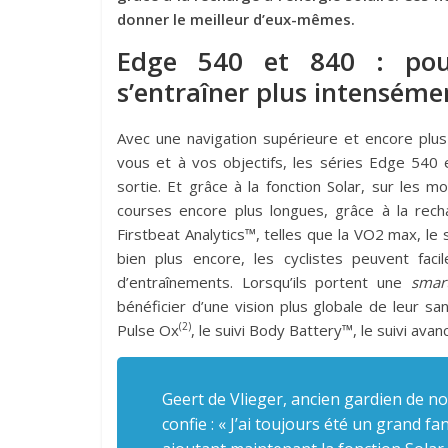
donner le meilleur d’eux-mêmes.
Edge 540 et 840 : pour
s’entraîner plus intenséme
Avec une navigation supérieure et encore plus 
vous et à vos objectifs, les séries Edge 540
sortie. Et grâce à la fonction Solar, sur les
courses encore plus longues, grâce à la recha
Firstbeat Analytics™, telles que la VO2 max, le
bien plus encore, les cyclistes peuvent fac
d’entraînements. Lorsqu’ils portent une
smar
bénéficier d’une vision plus globale de leur sa
(2)
Pulse Ox
, le suivi Body Battery™, le suivi ava
Geert de Vlieger, ancien gardien de no
confie :
« J’ai toujours été un grand f