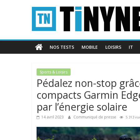
Passer
Tinynews
au
contenu
Le
blog
belge
NOS TESTS
MOBILE
LOISIRS
IT
connecté
Sports & Loisirs
Pédalez non-stop grâ
compacts Garmin Edge 
par l’énergie solaire
14 avril 2023
Communiqué de presse
5 313 vu