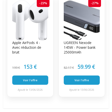
-23%
-27%
Apple AirPods 4 -
UGREEN Nexode
Avec réduction de
145W - Power bank
bruit
25000mAh
153 €
59.99 €
199 €
82.17 €
Voir l'offre
Voir l'offre
Ajouté le 13/06/2026
Ajouté le 13/06/2026