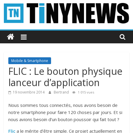
Passer
au
contenu
Tinynews
Le
blog
belge
Mobile & Smartphone
connecté
FLIC : Le bouton physique
lanceur d’application
19 novembre 2014
Bertrand
1 015 vues
Nous sommes tous connectés, nous avons besoin de
notre smartphone pour faire 120 choses par jours. Et si
nous avions besoin d’un bouton poussoir qui fait tout ?
Flic
a le mérite d’être simple. Ce projet actuellement en