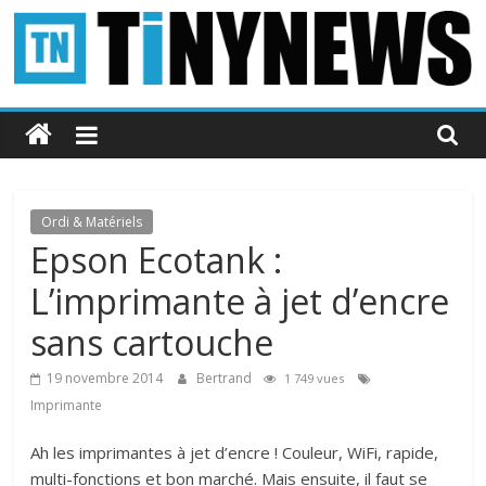
Passer
au
contenu
Tinynews
Le
blog
belge
Ordi & Matériels
connecté
Epson Ecotank :
L’imprimante à jet d’encre
sans cartouche
19 novembre 2014
Bertrand
1 749 vues
Imprimante
Ah les imprimantes à jet d’encre ! Couleur, WiFi, rapide,
multi-fonctions et bon marché. Mais ensuite, il faut se