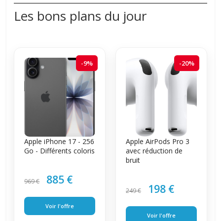
Les bons plans du jour
-9%
-20%
Apple iPhone 17 - 256
Apple AirPods Pro 3
Go - Différents coloris
avec réduction de
bruit
885 €
969 €
198 €
249 €
Voir l'offre
Voir l'offre