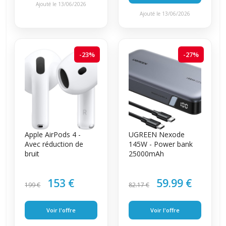
Ajouté le 13/06/2026
Ajouté le 13/06/2026
-23%
-27%
Apple AirPods 4 -
UGREEN Nexode
Avec réduction de
145W - Power bank
bruit
25000mAh
153 €
59.99 €
199 €
82.17 €
Voir l'offre
Voir l'offre