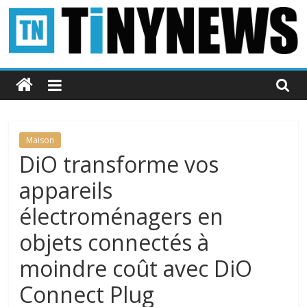
Passer
au
contenu
Tinynews
Le
blog
belge
Maison
connecté
DiO transforme vos
appareils
électroménagers en
objets connectés à
moindre coût avec DiO
Connect Plug