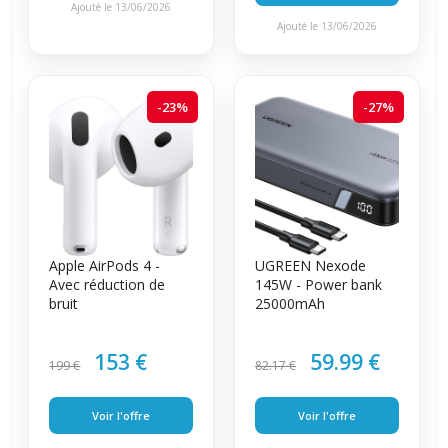
Ajouté le 13/06/2026
Ajouté le 13/06/2026
-23%
-27%
Apple AirPods 4 -
UGREEN Nexode
Avec réduction de
145W - Power bank
bruit
25000mAh
153 €
59.99 €
199 €
82.17 €
Voir l'offre
Voir l'offre