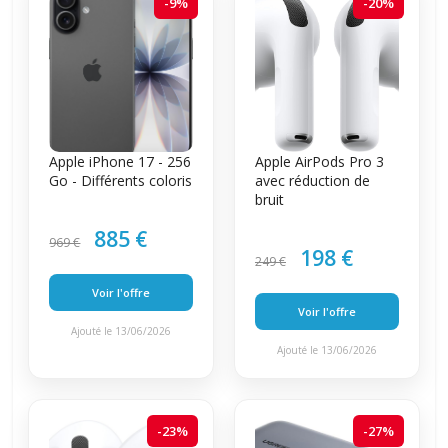
-9%
-20%
Apple iPhone 17 - 256
Apple AirPods Pro 3
Go - Différents coloris
avec réduction de
bruit
885 €
969 €
198 €
249 €
Voir l'offre
Voir l'offre
Ajouté le 13/06/2026
Ajouté le 13/06/2026
-23%
-27%