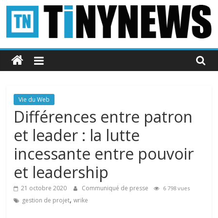
Passer
au
contenu
Tinynews
Le
blog
belge
Vie du Web
connecté
Différences entre patron
et leader : la lutte
incessante entre pouvoir
et leadership
21 octobre 2020
Communiqué de presse
6 798 vues
,
gestion de projet
wrike