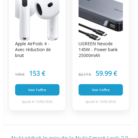
Apple AirPods 4 -
UGREEN Nexode
Avec réduction de
145W - Power bank
bruit
25000mAh
153 €
59.99 €
199 €
82.17 €
Voir l'offre
Voir l'offre
Ajouté le 13/06/2026
Ajouté le 13/06/2026
←
Nuki réduit le prix de la Nuki Smart Lock 2.0