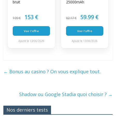
bruit
25000mAh
153 €
59.99 €
199 €
82.17 €
Voir l'offre
Voir l'offre
Ajouté le 13/06/2026
Ajouté le 13/06/2026
←
Bonus au casino ? On vous explique tout.
Shadow ou Google Stadia quoi choisir ?
→
Nos derniers tests