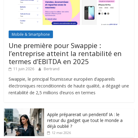
Mobile & Smartphone
Une première pour Swappie :
l’entreprise atteint la rentabilité en
termes d’EBITDA en 2025
11 juin 2026
Bertrand
Swappie, le principal fournisseur européen d’appareils
électroniques reconditionnés de haute qualité, a dégagé une
rentabilité de 2,5 millions d’euros en termes
Apple préparerait un pendentif IA : le
retour du gadget que tout le monde a
déjà oublié ?
12 mai 2026