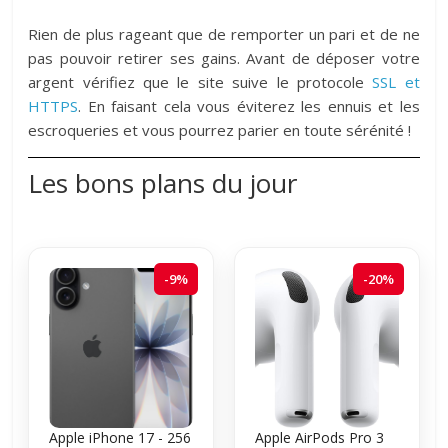
Rien de plus rageant que de remporter un pari et de ne
pas pouvoir retirer ses gains. Avant de déposer votre
argent vérifiez que le site suive le protocole
SSL et
HTTPS
. En faisant cela vous éviterez les ennuis et les
escroqueries et vous pourrez parier en toute sérénité !
Les bons plans du jour
-9%
-20%
Apple iPhone 17 - 256
Apple AirPods Pro 3