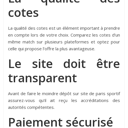
cotes
La qualité des cotes est un élément important à prendre
en compte lors de votre choix. Comparez les cotes d’un
même match sur plusieurs plateformes et optez pour
celle qui propose l’offre la plus avantageuse.
Le site doit être
transparent
Avant de faire le moindre dépôt sur site de paris sportif
assurez-vous qu’il ait reçu les accréditations des
autorités compétentes.
Paiement sécurisé