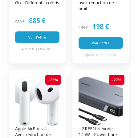
Go - Différents coloris
avec réduction de
bruit
885 €
969 €
198 €
249 €
Voir l'offre
Voir l'offre
Ajouté le 13/06/2026
Ajouté le 13/06/2026
-23%
-27%
Apple AirPods 4 -
UGREEN Nexode
Avec réduction de
145W - Power bank