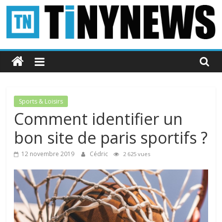
Passer
au
contenu
Tinynews
Le
blog
belge
Sports & Loisirs
connecté
Comment identifier un
bon site de paris sportifs ?
12 novembre 2019
Cédric
2 625 vues