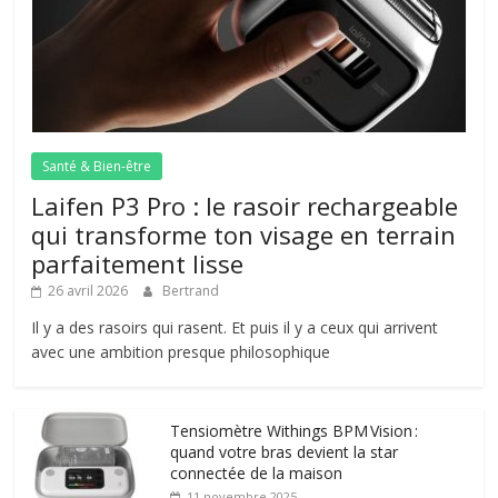
Santé & Bien-être
Laifen P3 Pro : le rasoir rechargeable
qui transforme ton visage en terrain
parfaitement lisse
26 avril 2026
Bertrand
Il y a des rasoirs qui rasent. Et puis il y a ceux qui arrivent
avec une ambition presque philosophique
Tensiomètre Withings BPM Vision :
quand votre bras devient la star
connectée de la maison
11 novembre 2025