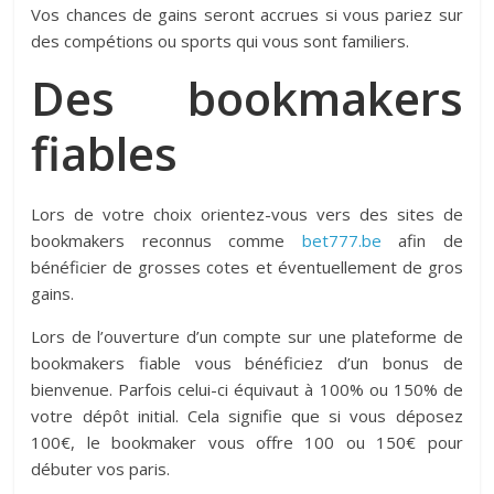
Vos chances de gains seront accrues si vous pariez sur
des compétions ou sports qui vous sont familiers.
Des bookmakers
fiables
Lors de votre choix orientez-vous vers des sites de
bookmakers reconnus comme
bet777.be
afin de
bénéficier de grosses cotes et éventuellement de gros
gains.
Lors de l’ouverture d’un compte sur une plateforme de
bookmakers fiable vous bénéficiez d’un bonus de
bienvenue. Parfois celui-ci équivaut à 100% ou 150% de
votre dépôt initial. Cela signifie que si vous déposez
100€, le bookmaker vous offre 100 ou 150€ pour
débuter vos paris.