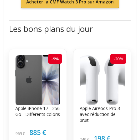
Acheter la CMF Watch 3 Pro sur Amazon
Les bons plans du jour
-9%
-20%
Apple iPhone 17 - 256
Apple AirPods Pro 3
Go - Différents coloris
avec réduction de
bruit
885 €
969 €
198 €
249 €