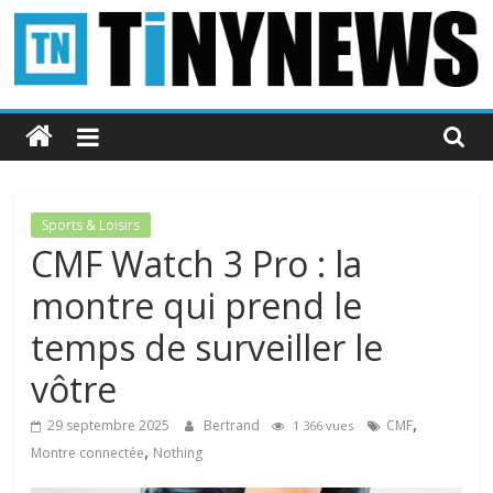
Passer
au
contenu
Tinynews
Le
blog
belge
Sports & Loisirs
connecté
CMF Watch 3 Pro : la
montre qui prend le
temps de surveiller le
vôtre
,
29 septembre 2025
Bertrand
CMF
1 366 vues
,
Montre connectée
Nothing