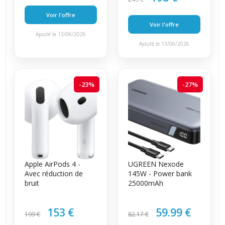
Voir l'offre
Voir l'offre
Ajouté le 13/06/2026
Ajouté le 13/06/2026
-23%
-27%
Apple AirPods 4 -
UGREEN Nexode
Avec réduction de
145W - Power bank
bruit
25000mAh
153 €
59.99 €
199 €
82.17 €