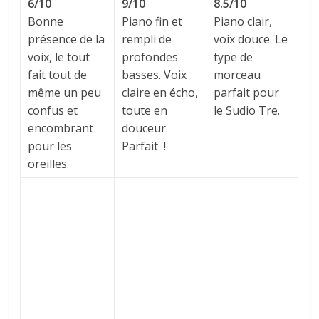
6/10
9/10
8.5/10
Bonne
Piano fin et
Piano clair,
présence de la
rempli de
voix douce. Le
voix, le tout
profondes
type de
fait tout de
basses. Voix
morceau
même un peu
claire en écho,
parfait pour
confus et
toute en
le Sudio Tre.
encombrant
douceur.
pour les
Parfait !
oreilles.