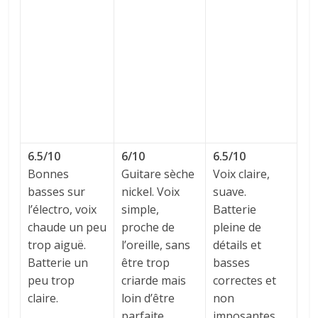
6.5/10
6/10
6.5/10
Bonnes
Guitare sèche
Voix claire,
basses sur
nickel. Voix
suave.
l’électro, voix
simple,
Batterie
chaude un peu
proche de
pleine de
trop aiguë.
l’oreille, sans
détails et
Batterie un
être trop
basses
peu trop
criarde mais
correctes et
claire.
loin d’être
non
parfaite.
imposantes.