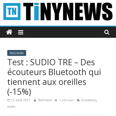
Passer
au
contenu
Tinynews
Le
blog
belge
Nos tests
connecté
Test : SUDIO TRE – Des
écouteurs Bluetooth qui
tiennent aux oreilles
(-15%)
,
12 août 2017
Bertrand
écouteurs
1 233 vues
sudio