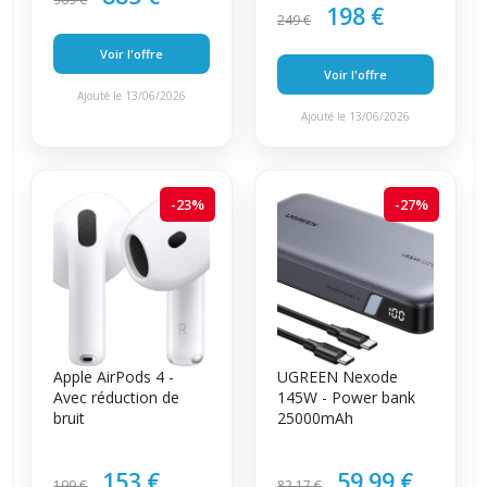
198 €
249 €
Voir l'offre
Voir l'offre
Ajouté le 13/06/2026
Ajouté le 13/06/2026
-23%
-27%
Apple AirPods 4 -
UGREEN Nexode
Avec réduction de
145W - Power bank
bruit
25000mAh
153 €
59.99 €
199 €
82.17 €