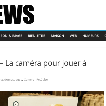
SON & IMAGE
BIEN-ÊTRE
MAISON
WEB
HUMEURS
– La caméra pour jouer à
,
,
ux domestiques
Camera
PetCube