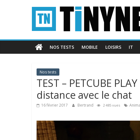
Passer
Tinynews
au
contenu
Le
blog
belge
NOS TESTS
MOBILE
LOISIRS
IT
connecté
Nos tests
TEST – PETCUBE PLAY 
distance avec le chat
16 février 2017
Bertrand
Anima
2 485 vues