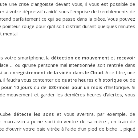
ute une crise d’angoisse devant vous, il vous est possible de
er à votre dépressif canidé sous l’emprise de tremblements de
entend parfaitement ce qui se passe dans la pièce. Vous pouvez
e pointeur rouge pour qu’il soit distrait durant quelques minutes
t mental.
uis votre smartphone, la
détection de mouvement
et
recevoir
ace … ou qu’une personne mal intentionnée soit rentrée dans
si un e
nregistrement de la vidéo dans le Cloud
. A ce titre, une
à, il faudra vous contenter de
quatre heures d’historique
ou de
 pour 10 jours
ou de
$30/mois pour un mois
d’historique. Si
 de mouvement et garder les dernières heures d’alertes, vous
tCube
détecte les sons
et vous avertira, par exemple, de
 marcassin à peine sorti du ventre de sa mère , en train de
e d’ouvrir votre baie vitrée à l’aide d’un pied de biche … piqué