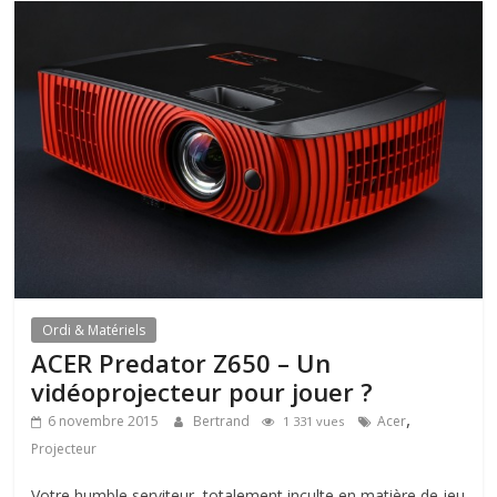
Ordi & Matériels
ACER Predator Z650 – Un
vidéoprojecteur pour jouer ?
,
6 novembre 2015
Bertrand
Acer
1 331 vues
Projecteur
Votre humble serviteur, totalement inculte en matière de jeu