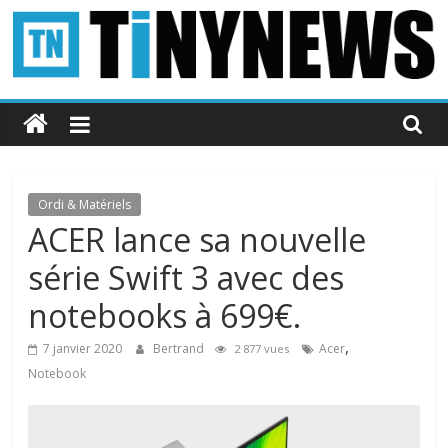
Passer
au
contenu
Tinynews
Le
blog
belge
Ordi & Matériels
connecté
ACER lance sa nouvelle
série Swift 3 avec des
notebooks à 699€.
,
7 janvier 2020
Bertrand
Acer
2 877 vues
Notebook