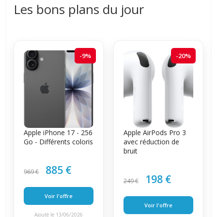
Les bons plans du jour
-9%
-20%
Apple iPhone 17 - 256
Apple AirPods Pro 3
Go - Différents coloris
avec réduction de
bruit
885 €
969 €
198 €
249 €
Voir l'offre
Voir l'offre
Ajouté le 13/06/2026