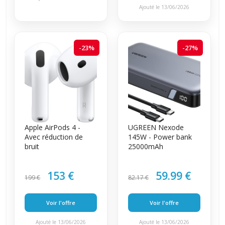
Ajouté le 13/06/2026
-23%
-27%
Apple AirPods 4 -
UGREEN Nexode
Avec réduction de
145W - Power bank
bruit
25000mAh
153 €
59.99 €
199 €
82.17 €
Voir l'offre
Voir l'offre
Ajouté le 13/06/2026
Ajouté le 13/06/2026