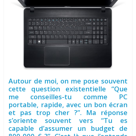
Autour de moi, on me pose souvent
cette question existentielle “Que
me conseilles-tu comme PC
portable, rapide, avec un bon écran
et pas trop cher ?”. Ma réponse
s’oriente souvent vers “Tu es
capable d’assumer un budget de
800-900 € ?”. C’est là que j’entends