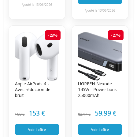
Ajouté le 13/06/2026
Ajouté le 13/06/2026
-23%
-27%
Apple AirPods 4 -
UGREEN Nexode
Avec réduction de
145W - Power bank
bruit
25000mAh
153 €
59.99 €
199 €
82.17 €
Voir l'offre
Voir l'offre