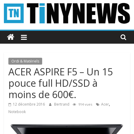
Passer
au
contenu
Tinynews
Le
blog
belge
Ordi & Matériels
connecté
ACER ASPIRE F5 – Un 15
pouce full HD/SSD à
moins de 600€.
,
12 décembre 2016
Bertrand
Acer
914 vues
Notebook