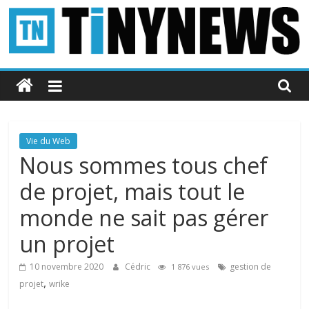
Passer
au
contenu
Tinynews
Le
blog
belge
Vie du Web
connecté
Nous sommes tous chef
de projet, mais tout le
monde ne sait pas gérer
un projet
10 novembre 2020
Cédric
gestion de
1 876 vues
,
projet
wrike