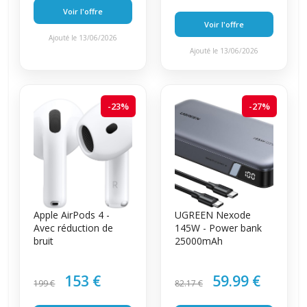
Voir l'offre
Voir l'offre
Ajouté le 13/06/2026
Ajouté le 13/06/2026
-23%
-27%
Apple AirPods 4 -
UGREEN Nexode
Avec réduction de
145W - Power bank
bruit
25000mAh
153 €
59.99 €
199 €
82.17 €