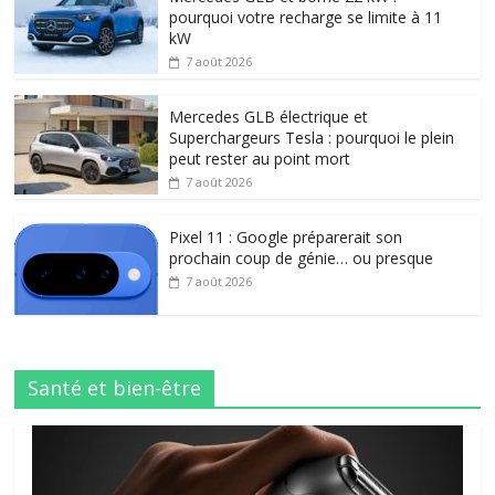
pourquoi votre recharge se limite à 11
kW
7 août 2026
Mercedes GLB électrique et
Superchargeurs Tesla : pourquoi le plein
peut rester au point mort
7 août 2026
Pixel 11 : Google préparerait son
prochain coup de génie… ou presque
7 août 2026
Santé et bien-être