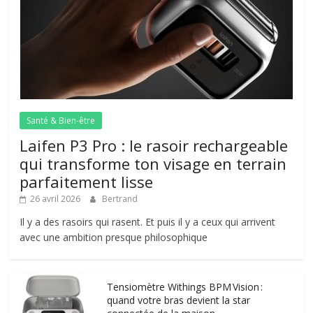
Santé & Bien-être
Laifen P3 Pro : le rasoir rechargeable
qui transforme ton visage en terrain
parfaitement lisse
26 avril 2026
Bertrand
Il y a des rasoirs qui rasent. Et puis il y a ceux qui arrivent
avec une ambition presque philosophique
Tensiomètre Withings BPM Vision :
quand votre bras devient la star