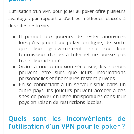
L’utilisation d’un VPN pour jouer au poker offre plusieurs
avantages par rapport à d’autres méthodes d’accès à
des sites restreints :
Il permet aux joueurs de rester anonymes
lorsqu’ils jouent au poker en ligne, de sorte
que leur gouvernement local ou leur
fournisseur d’accès à Internet ne puisse pas
tracer leur identité.
Grâce à une connexion sécurisée, les joueurs
peuvent être sûrs que leurs informations
personnelles et financières restent privées.
En se connectant à un serveur situé dans un
autre pays, les joueurs peuvent accéder à des
sites de poker en ligne indisponibles dans leur
pays en raison de restrictions locales.
Quels sont les inconvénients de
l’utilisation d’un VPN pour le poker ?