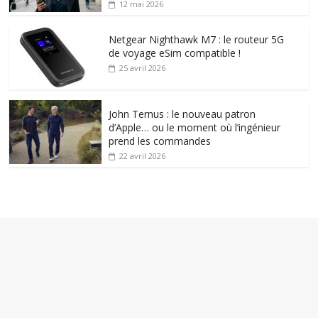
12 mai 2026
Netgear Nighthawk M7 : le routeur 5G
de voyage eSim compatible !
25 avril 2026
John Ternus : le nouveau patron
d’Apple… ou le moment où l’ingénieur
prend les commandes
22 avril 2026