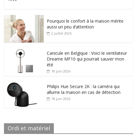
Pourquoi le confort à la maison mérite
aussi un peu d’attention
2 juillet 2026
Canicule en Belgique : Voici le ventilateur
Dreame MF10 qui pourrait sauver mon
été
18 juin 2026
Philips Hue Secure 2K : la caméra qui
allume la maison en cas de détection
18 juin 2026
Ordi et matériel