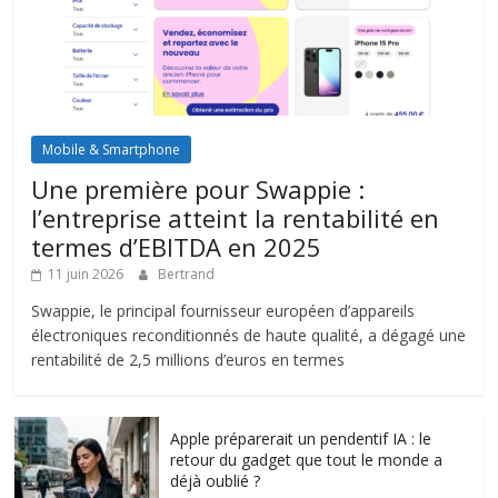
Mobile & Smartphone
Une première pour Swappie :
l’entreprise atteint la rentabilité en
termes d’EBITDA en 2025
11 juin 2026
Bertrand
Swappie, le principal fournisseur européen d’appareils
électroniques reconditionnés de haute qualité, a dégagé une
rentabilité de 2,5 millions d’euros en termes
Apple préparerait un pendentif IA : le
retour du gadget que tout le monde a
déjà oublié ?