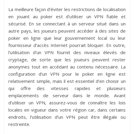
La meilleure façon d’éviter les restrictions de localisation
en jouant au poker est d’utiliser un VPN fiable et
sécurisé. En se connectant à un serveur situé dans un
autre pays, les joueurs peuvent accéder à des sites de
poker en ligne que leur gouvernement local ou leur
fournisseur d’accès Internet pourrait bloquer. En outre,
l’utilisation d’un VPN fournit des niveaux élevés de
cryptage, de sorte que les joueurs peuvent rester
anonymes tout en accédant au contenu nécessaire. La
configuration d’un VPN pour le poker en ligne est
relativement simple, mais il est essentiel d’en choisir un
qui offre des vitesses rapides et plusieurs
emplacements de serveur dans le monde. Avant
d’utiliser un VPN, assurez-vous de connaître les lois
locales en vigueur dans votre région car, dans certains
endroits, l’utilisation d’un VPN peut être illégale ou
restreinte.