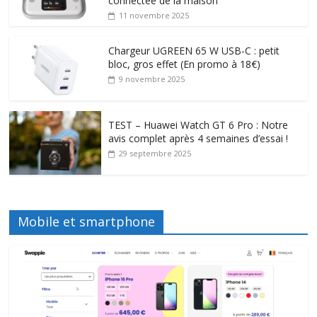
connectée de la maison
11 novembre 2025
Chargeur UGREEN 65 W USB-C : petit
bloc, gros effet (En promo à 18€)
9 novembre 2025
TEST – Huawei Watch GT 6 Pro : Notre
avis complet après 4 semaines d’essai !
29 septembre 2025
Mobile et smartphone