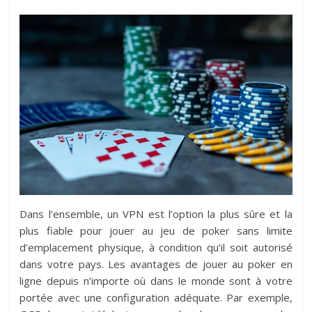
Dans l’ensemble, un VPN est l’option la plus sûre et la
plus fiable pour jouer au jeu de poker sans limite
d’emplacement physique, à condition qu’il soit autorisé
dans votre pays. Les avantages de jouer au poker en
ligne depuis n’importe où dans le monde sont à votre
portée avec une configuration adéquate. Par exemple,