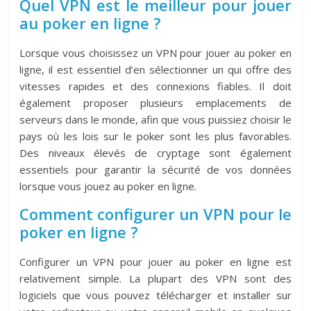
Quel VPN est le meilleur pour jouer
au poker en ligne ?
Lorsque vous choisissez un VPN pour jouer au poker en
ligne, il est essentiel d’en sélectionner un qui offre des
vitesses rapides et des connexions fiables. Il doit
également proposer plusieurs emplacements de
serveurs dans le monde, afin que vous puissiez choisir le
pays où les lois sur le poker sont les plus favorables.
Des niveaux élevés de cryptage sont également
essentiels pour garantir la sécurité de vos données
lorsque vous jouez au poker en ligne.
Comment configurer un VPN pour le
poker en ligne ?
Configurer un VPN pour jouer au poker en ligne est
relativement simple. La plupart des VPN sont des
logiciels que vous pouvez télécharger et installer sur