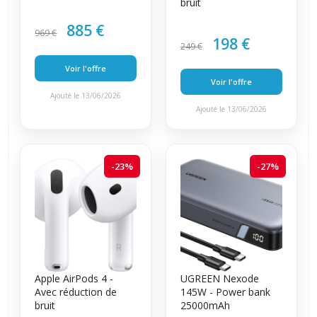
bruit
885 €
969 €
198 €
249 €
Voir l'offre
Voir l'offre
Ajouté le 13/06/2026
Ajouté le 13/06/2026
-23%
-27%
Apple AirPods 4 -
UGREEN Nexode
Avec réduction de
145W - Power bank
bruit
25000mAh