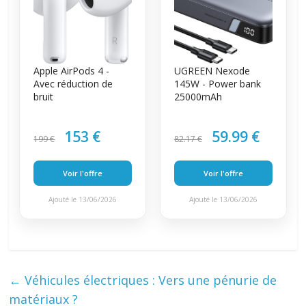
Apple AirPods 4 -
UGREEN Nexode
Avec réduction de
145W - Power bank
bruit
25000mAh
153 €
59.99 €
199 €
82.17 €
Voir l'offre
Voir l'offre
Ajouté le 13/06/2026
Ajouté le 13/06/2026
←
Véhicules électriques : Vers une pénurie de
matériaux ?