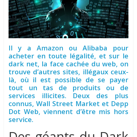
Il y a
Amazon
ou Alibaba pour
acheter en toute légalité, et sur le
dark net, la face cachée du web, on
trouve d’autres sites, illégaux ceux-
là, où il est possible de se payer
tout un tas de produits ou de
services illicites. Deux des plus
connus, Wall Street Market et Depp
Dot Web, viennent d’être mis hors
service.
Des géants du Dark