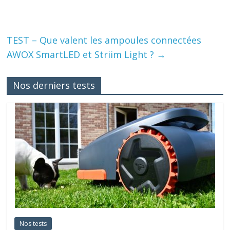
TEST – Que valent les ampoules connectées
AWOX SmartLED et Striim Light ?
→
Nos derniers tests
Nos tests