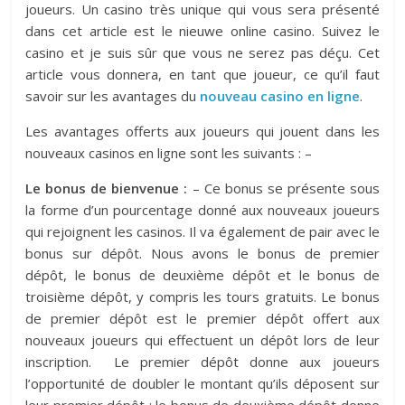
joueurs. Un casino très unique qui vous sera présenté
dans cet article est le nieuwe online casino. Suivez le
casino et je suis sûr que vous ne serez pas déçu. Cet
article vous donnera, en tant que joueur, ce qu’il faut
savoir sur les avantages du
nouveau casino en ligne
.
Les avantages offerts aux joueurs qui jouent dans les
nouveaux casinos en ligne sont les suivants : –
Le bonus de bienvenue :
– Ce bonus se présente sous
la forme d’un pourcentage donné aux nouveaux joueurs
qui rejoignent les casinos. Il va également de pair avec le
bonus sur dépôt. Nous avons le bonus de premier
dépôt, le bonus de deuxième dépôt et le bonus de
troisième dépôt, y compris les tours gratuits. Le bonus
de premier dépôt est le premier dépôt offert aux
nouveaux joueurs qui effectuent un dépôt lors de leur
inscription. Le premier dépôt donne aux joueurs
l’opportunité de doubler le montant qu’ils déposent sur