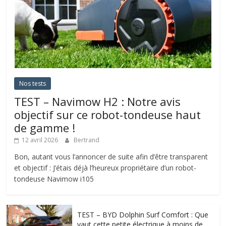
Nos tests
TEST – Navimow H2 : Notre avis
objectif sur ce robot-tondeuse haut
de gamme !
12 avril 2026
Bertrand
Bon, autant vous l’annoncer de suite afin d’être transparent
et objectif : J’étais déjà l’heureux propriétaire d’un robot-
tondeuse Navimow i105
TEST – BYD Dolphin Surf Comfort : Que
vaut cette petite électrique à moins de