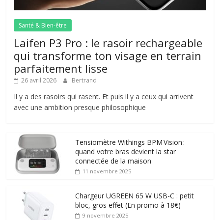
Santé & Bien-être
Laifen P3 Pro : le rasoir rechargeable
qui transforme ton visage en terrain
parfaitement lisse
26 avril 2026
Bertrand
Il y a des rasoirs qui rasent. Et puis il y a ceux qui arrivent
avec une ambition presque philosophique
Tensiomètre Withings BPM Vision :
quand votre bras devient la star
connectée de la maison
11 novembre 2025
Chargeur UGREEN 65 W USB-C : petit
bloc, gros effet (En promo à 18€)
9 novembre 2025