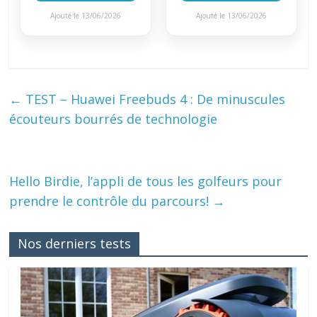
Ajouté le 13/06/2026
Ajouté le 13/06/2026
←
TEST – Huawei Freebuds 4 : De minuscules
écouteurs bourrés de technologie
Hello Birdie, l’appli de tous les golfeurs pour
prendre le contrôle du parcours!
→
Nos derniers tests