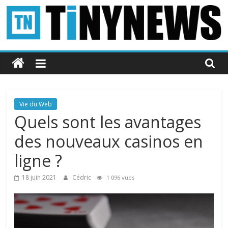
Passer
au
contenu
Tinynews
Le
blog
belge
Vie du Web
connecté
Quels sont les avantages
des nouveaux casinos en
ligne ?
18 juin 2021
Cédric
1 096 vues