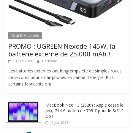
Ordi & Matériels
PROMO : UGREEN Nexode 145W, la
batterie externe de 25.000 mAh !
13 juin 2026
Bertrand
Les batteries externes ont longtemps été de simples roues
de secours pour smartphones en panne d’énergie. Puis
certains fabricants ont
MacBook Neo 13 (2026) : Apple casse le
prix, 714 € au lieu de 799 € pour le 8/512
Go !
11 juin 2026