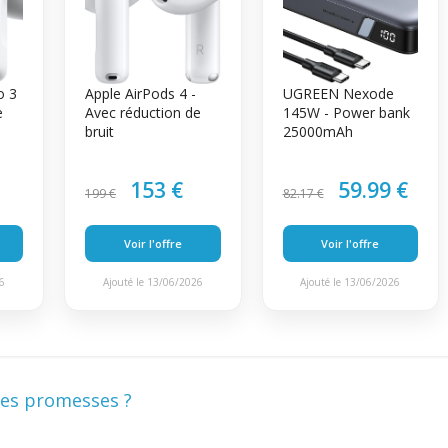
o 3
Apple AirPods 4 -
UGREEN Nexode
e
Avec réduction de
145W - Power bank
bruit
25000mAh
153 €
59.99 €
199 €
82.17 €
Voir l'offre
Voir l'offre
26
Ajouté le 13/06/2026
Ajouté le 13/06/2026
 ses promesses ?