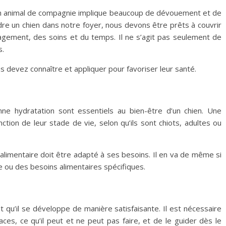
r un animal de compagnie implique beaucoup de dévouement et de
re un chien dans notre foyer, nous devons être prêts à couvrir
agement, des soins et du temps. Il ne s’agit pas seulement de
s.
s devez connaître et appliquer pour favoriser leur santé.
nne hydratation sont essentiels au bien-être d’un chien. Une
ction de leur stade de vie, selon qu’ils sont chiots, adultes ou
me alimentaire doit être adapté à ses besoins. Il en va de même si
e ou des besoins alimentaires spécifiques.
ut qu’il se développe de manière satisfaisante. Il est nécessaire
ces, ce qu’il peut et ne peut pas faire, et de le guider dès le