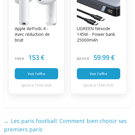
Apple AirPods 4 -
UGREEN Nexode
Avec réduction de
145W - Power bank
bruit
25000mAh
153 €
59.99 €
199 €
82.17 €
Voir l'offre
Voir l'offre
Ajouté le 13/06/2026
Ajouté le 13/06/2026
←
Les paris football: Comment bien choisir ses
premiers paris