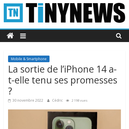
Passer
au
contenu
Tinynews
Le
blog
belge
Mobile & Smartphone
connecté
La sortie de l’iPhone 14 a-
t-elle tenu ses promesses
?
30 novembre 2022
Cédric
2 198 vues