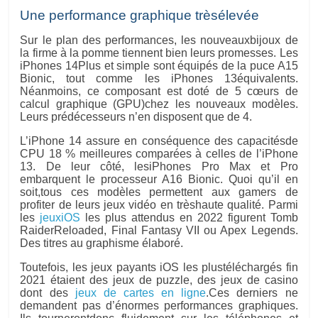
Une performance graphique trèsélevée
Sur le plan des performances, les nouveauxbijoux de
la firme à la pomme tiennent bien leurs promesses. Les
iPhones 14Plus et simple sont équipés de la puce A15
Bionic, tout comme les iPhones 13équivalents.
Néanmoins, ce composant est doté de 5 cœurs de
calcul graphique (GPU)chez les nouveaux modèles.
Leurs prédécesseurs n’en disposent que de 4.
L’iPhone 14 assure en conséquence des capacitésde
CPU 18 % meilleures comparées à celles de l’iPhone
13. De leur côté, lesiPhones Pro Max et Pro
embarquent le processeur A16 Bionic. Quoi qu’il en
soit,tous ces modèles permettent aux gamers de
profiter de leurs jeux vidéo en trèshaute qualité. Parmi
les
jeuxiOS
les plus attendus en 2022 figurent Tomb
RaiderReloaded, Final Fantasy VII ou Apex Legends.
Des titres au graphisme élaboré.
Toutefois, les jeux payants iOS les plustéléchargés fin
2021 étaient des jeux de puzzle, des jeux de casino
dont des
jeux de cartes en ligne
.Ces derniers ne
demandent pas d’énormes performances graphiques.