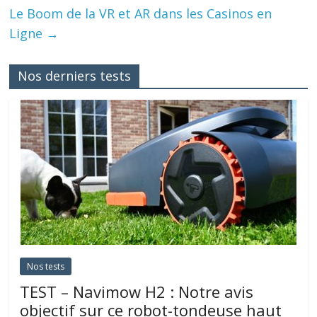
Le Boom de la VR et AR dans les Casinos en
Ligne
→
Nos derniers tests
Nos tests
TEST – Navimow H2 : Notre avis
objectif sur ce robot-tondeuse haut