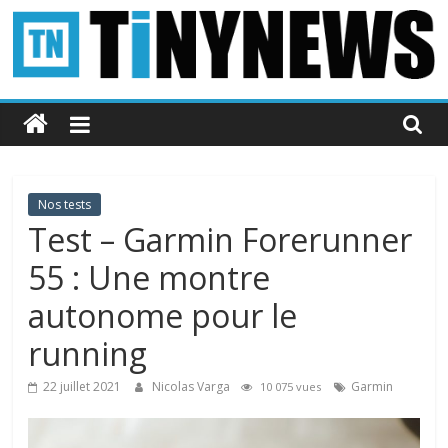
Passer
au
contenu
Tinynews
Le
blog
belge
Nos tests
connecté
Test – Garmin Forerunner
55 : Une montre
autonome pour le
running
22 juillet 2021
Nicolas Varga
Garmin
10 075 vues