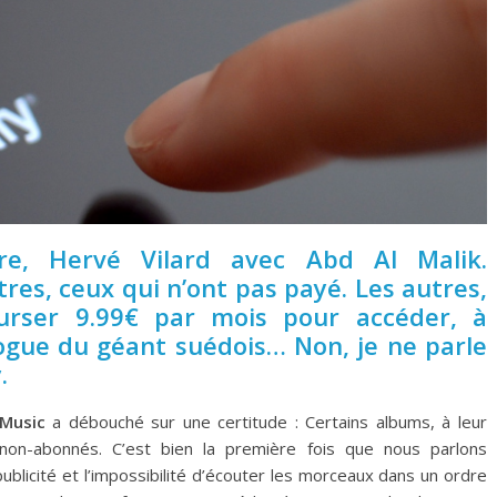
e, Hervé Vilard avec Abd Al Malik.
es, ceux qui n’ont pas payé. Les autres,
urser 9.99€ par mois pour accéder, à
ogue du géant suédois… Non, je ne parle
.
 Music
a débouché sur une certitude : Certains albums, à leur
 non-abonnés. C’est bien la première fois que nous parlons
publicité et l’impossibilité d’écouter les morceaux dans un ordre