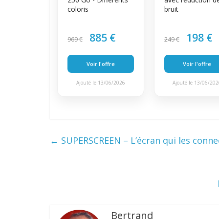
coloris
bruit
885 €
198 €
969 €
249 €
Voir l'offre
Voir l'offre
Ajouté le 13/06/2026
Ajouté le 13/06/20
←
SUPERSCREEN – L’écran qui les connec
Bertrand