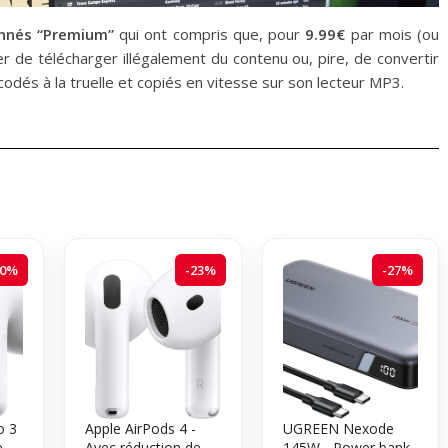
onnés “Premium”
qui ont compris que, pour
9.99€
par mois (ou
yer de télécharger illégalement du contenu ou, pire, de convertir
dés à la truelle et copiés en vitesse sur son lecteur MP3.
20%
-23%
-27%
o 3
Apple AirPods 4 -
UGREEN Nexode
e
Avec réduction de
145W - Power bank