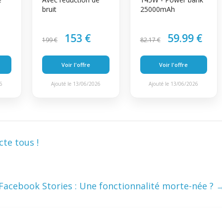
bruit
25000mAh
153 €
59.99 €
199 €
82.17 €
Voir l'offre
Voir l'offre
26
Ajouté le 13/06/2026
Ajouté le 13/06/2026
te tous !
Facebook Stories : Une fonctionnalité morte-née ?