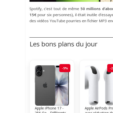
Spotify, c’est tout de même
50 millions d’ab
15€
pour six personnes), il était inutile d’essa
des vidéos YouTube pourries en fichier MP3 enco
Les bons plans du jour
-9%
-
Apple iPhone 17 -
Apple AirPods Pr
256 Go - Différents
avec réduction d