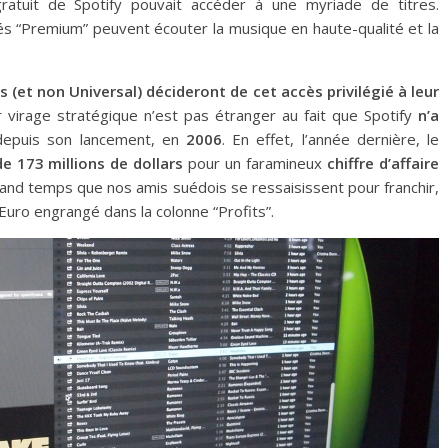
 gratuit de Spotify pouvait accéder à une myriade de titres.
és “Premium” peuvent écouter la musique en haute-qualité et la
es (et non Universal) décideront de cet accès privilégié à leur
r virage stratégique n’est pas étranger au fait que Spotify
n’a
epuis son lancement, en
2006
. En effet, l’année dernière, le
e 173 millions de dollars
pour un faramineux
chiffre d’affaire
grand temps que nos amis suédois se ressaisissent pour franchir,
 Euro engrangé dans la colonne “Profits”.